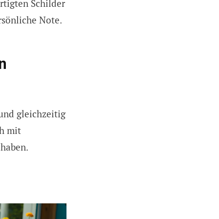
rtigten Schilder
rsönliche Note.
n
und gleichzeitig
ch mit
 haben.