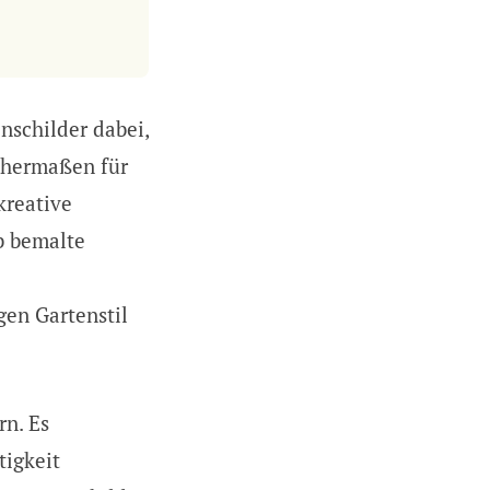
nschilder dabei,
ichermaßen für
kreative
b bemalte
gen Gartenstil
rn. Es
tigkeit