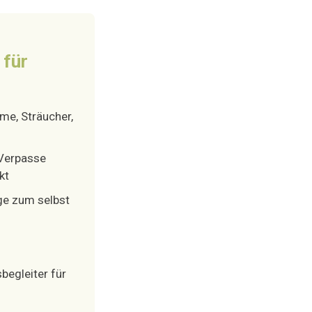
 für
e, Sträucher,
Verpasse
kt
ge zum selbst
begleiter für