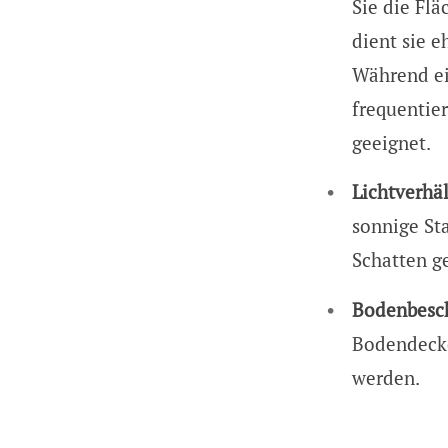
Sie die Flä
dient sie e
Während ei
frequentie
geeignet.
Lichtverhäl
sonnige St
Schatten g
Bodenbesch
Bodendecke
werden.