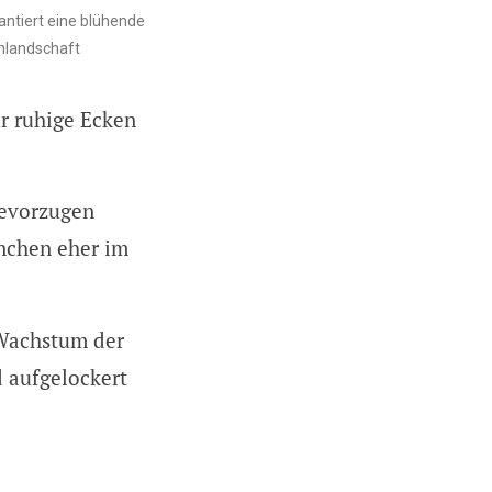
antiert eine blühende
enlandschaft
ür ruhige Ecken
evorzugen
nchen eher im
 Wachstum der
 aufgelockert