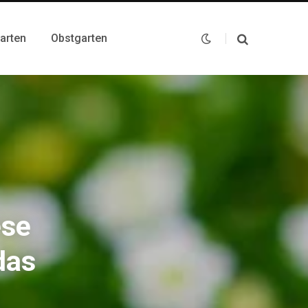
arten
Obstgarten
ese
das