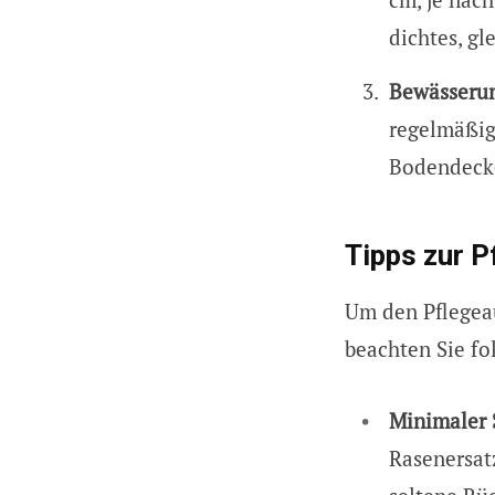
dichtes, g
Bewässeru
regelmäßig
Bodendecke
Tipps zur P
Um den Pflegea
beachten Sie fo
Minimaler 
Rasenersat