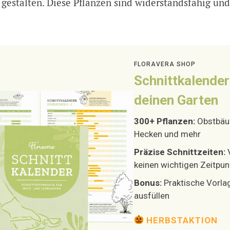
gestalten. Diese Pflanzen sind widerstandsfähig un
FLORAVERA SHOP
Schnittkalender
deinen Garten
300+ Pflanzen:
Obstbäum
Hecken und mehr
Präzise Schnittzeiten:
keinen wichtigen Zeitpun
Bonus:
Praktische Vorla
ausfüllen
HERBSTAKTION