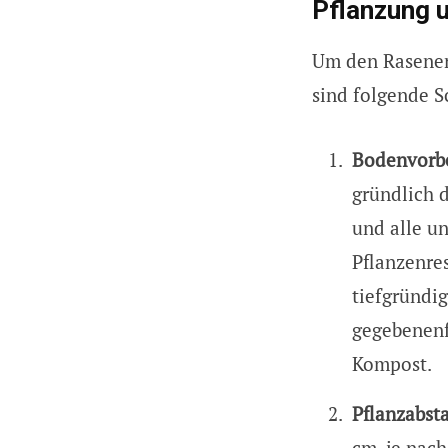
Pflanzung 
Um den Raseners
sind folgende S
Bodenvorbe
gründlich 
und alle u
Pflanzenre
tiefgründig
gegebenenf
Kompost.
Pflanzabst
cm, je nach