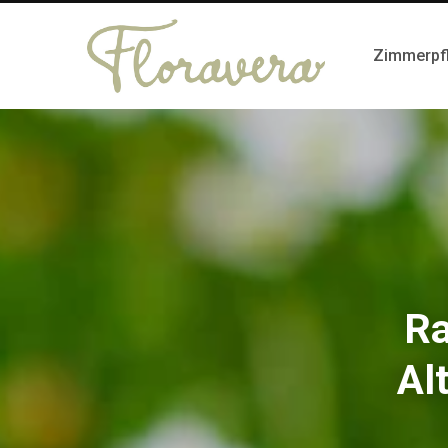
Zimmerpf
Ra
Al