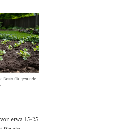
die Basis für gesunde
r
 von etwa 15-25
t für ein