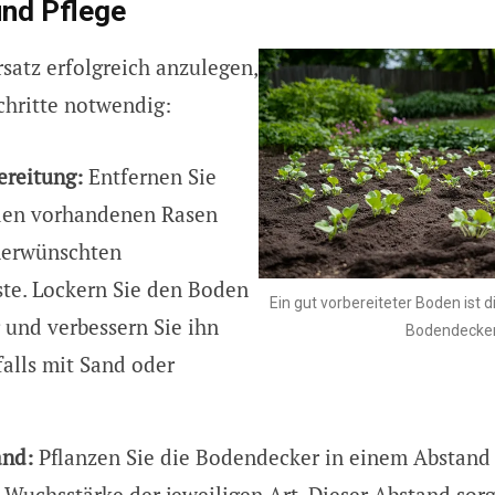
und Pflege
atz erfolgreich anzulegen,
chritte notwendig:
reitung:
Entfernen Sie
den vorhandenen Rasen
nerwünschten
ste. Lockern Sie den Boden
Ein gut vorbereiteter Boden ist 
 und verbessern Sie ihn
Bodendecke
alls mit Sand oder
and:
Pflanzen Sie die Bodendecker in einem Abstand
 Wuchsstärke der jeweiligen Art. Dieser Abstand sorg