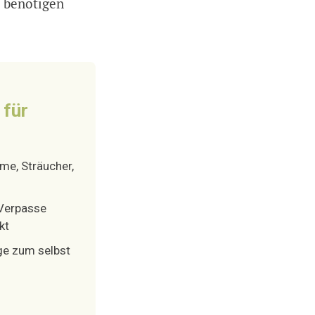
d benötigen
 für
e, Sträucher,
Verpasse
kt
ge zum selbst