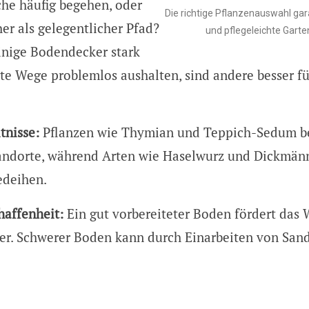
che häufig begehen, oder
Die richtige Pflanzenauswahl gar
her als gelegentlicher Pfad?
und pflegeleichte Gart
nige Bodendecker stark
rte Wege problemlos aushalten, sind andere besser f
tnisse:
Pflanzen wie Thymian und Teppich-Sedum b
andorte, während Arten wie Haselwurz und Dickmän
edeihen.
affenheit:
Ein gut vorbereiteter Boden fördert das
r. Schwerer Boden kann durch Einarbeiten von Sand