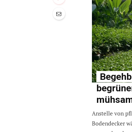
Begehb
begrünen
mühsam
Anstelle von pf
Bodendecker wäh