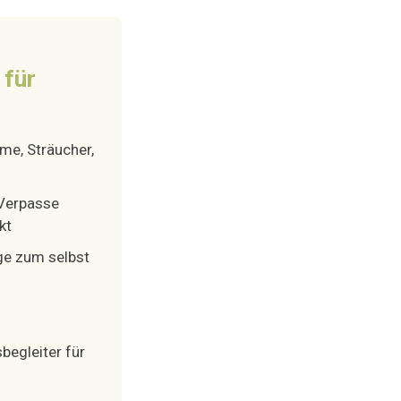
 für
e, Sträucher,
Verpasse
kt
ge zum selbst
begleiter für