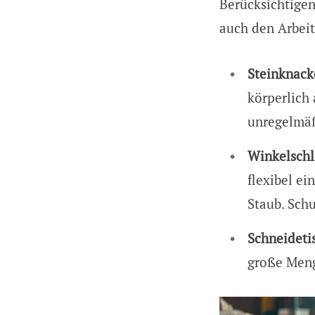
Berücksichtigen
auch den Arbei
Steinknack
körperlich
unregelmäß
Winkelschl
flexibel ei
Staub. Schu
Schneideti
große Meng