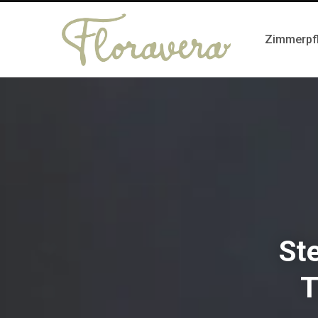
Zimmerpf
St
T