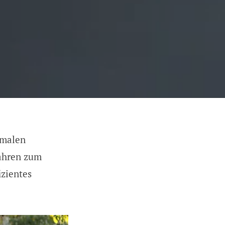
imalen
fahren zum
izientes