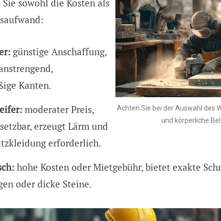
 Sie sowohl die Kosten als
tsaufwand:
er:
günstige Anschaffung,
 anstrengend,
ige Kanten.
eifer:
moderater Preis,
Achten Sie bei der Auswahl des 
und körperliche Be
nsetzbar, erzeugt Lärm und
tzkleidung erforderlich.
sch:
hohe Kosten oder Mietgebühr, bietet exakte Schni
en oder dicke Steine.