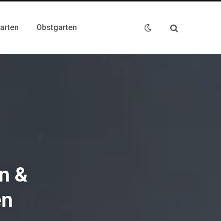
arten
Obstgarten
n &
en