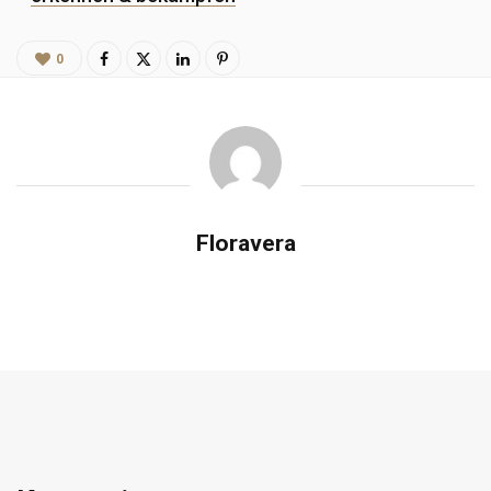
0
Floravera