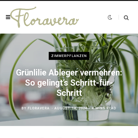
ZIMMERPFLANZEN
Grünlilie Ableger vermehren:
So gelingt’s Schritt-für-
Schritt
BY
FLORAVERA
AUGUST 14, 2024
4 MINS READ