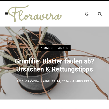
ZIMMERPFLANZEN
Grünlilie: Blätter faulen ab?
Ursachen & Rettungstipps
BY
FLORAVERA
AUGUST 14, 2024
4 MINS READ