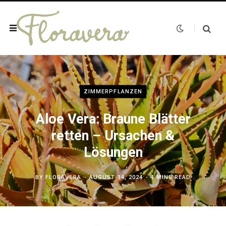
ZIMMERPFLANZEN
Aloe Vera: Braune Blätter
retten – Ursachen &
Lösungen
BY
FLORAVERA
AUGUST 14, 2024
4 MINS READ